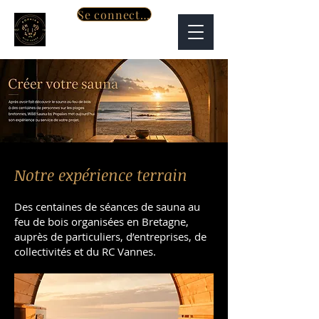
Se connecter
Notre expérience terrain
Des centaines de séances de sauna au
feu de bois organisées en Bretagne,
auprès de particuliers, d’entreprises, de
collectivités et du RC Vannes.