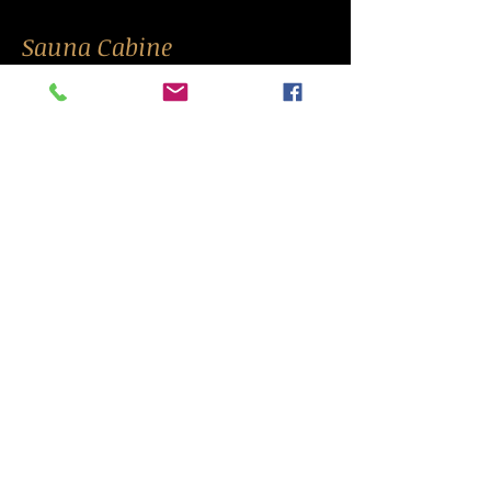
Sauna Cabine
Compact et fonctionnel , le sauna
Cabine est idéal pour les petites
espaces sans compromis sur le
confort