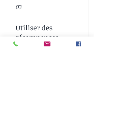
03
Utiliser des
récompenses
Récompense flexible
20 points = 1 € de réduction
-10 % sur toutes les
formules
10 points = 10 % de réduction
sur toutes les formules